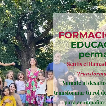
FORMACI
EDUCAC
perma
Sentís el llama
Transforma
Sumate al desafío
transformar tu rol 
para acompañar a