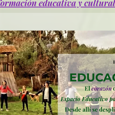
formación educativa y cultura
EDUCAC
El
corazón
d
Espacio Educativo par
Desde allí se despl