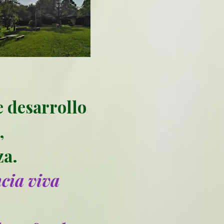
 desarrollo
,
za.
cia viva